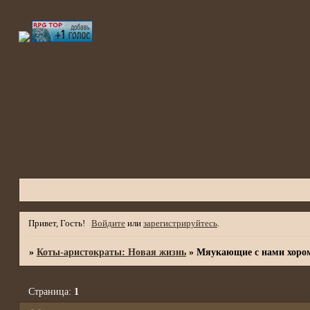
Привет, Гость!
Войдите
или
зарегистрируйтесь
.
»
Коты-аристократы: Новая жизнь
»
Мяукающие с нами хоро
Страница:
1