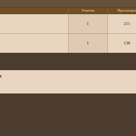
Ответов
Просмотро
1
211
1
138
м