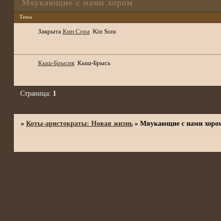
Мяукающие с нами хором
Тема
Закрыта
Кин Сора
Kin Sora
Кыш-Брысик
Кыш-Брысь
Страница:
1
»
Коты-аристократы: Новая жизнь
»
Мяукающие с нами хоро