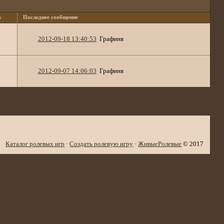
в
Последнее сообщение
2012-09-18 13:40:53
Графиня
2012-09-07 14:06:03
Графиня
Каталог ролевых игр
·
Создать ролевую игру
·
ЖивыеРолевые
© 2017