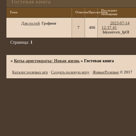
Гостевая книга
Последнее
Тема
Ответов
Просмотров
сообщение
2023-07-14
Для гостей
Графиня
7
406
12:37:41
Iskusstven_fpOl
Страница:
1
»
Коты-аристократы: Новая жизнь
»
Гостевая книга
Каталог ролевых игр
·
Создать ролевую игру
·
ЖивыеРолевые
© 2017